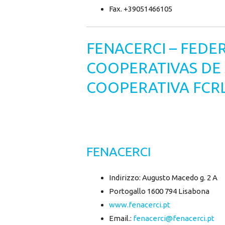
Fax. +39051466105
FENACERCI – FEDE
COOPERATIVAS DE 
COOPERATIVA FCR
FENACERCI
Indirizzo: Augusto Macedo g. 2 A
Portogallo 1600 794 Lisabona
www.fenacerci.pt
Email.:
fenacerci@fenacerci.pt