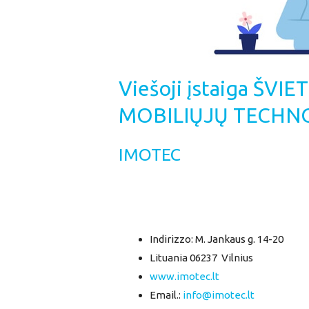
Viešoji įstaiga ŠV
MOBILIŲJŲ TECHNO
IMOTEC
Indirizzo: M. Jankaus g. 14-20
Lituania 06237 Vilnius
www.imotec.lt
Email.:
info@imotec.lt