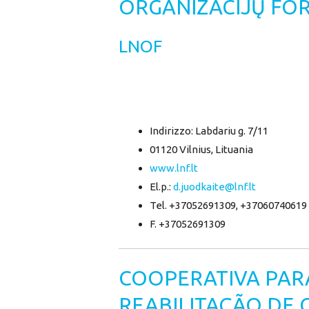
ORGANIZACIJŲ FO
LNOF
Indirizzo: Labdariu g. 7/11
01120 Vilnius, Lituania
www.lnf.lt
El.p.:
d.juodkaite@lnf.lt
Tel. +37052691309, +37060740619
F. +37052691309
COOPERATIVA PAR
REABILITAÇÃO DE 