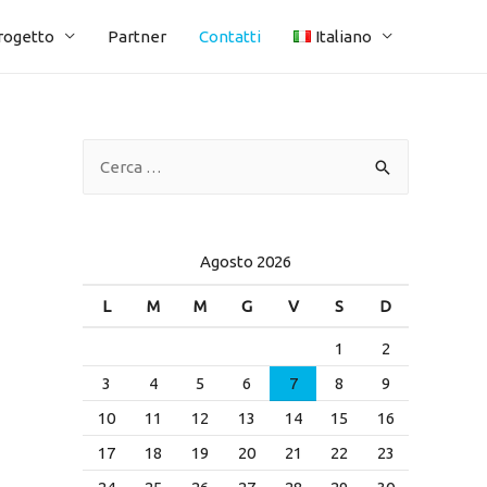
progetto
Partner
Contatti
Italiano
R
i
c
e
Agosto 2026
r
L
M
M
G
V
S
D
c
1
2
a
p
3
4
5
6
7
8
9
e
10
11
12
13
14
15
16
r
17
18
19
20
21
22
23
: