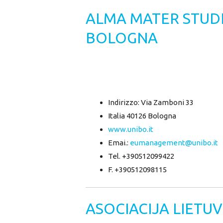
ALMA MATER STUDI
BOLOGNA
Indirizzo: Via Zamboni 33
Italia 40126 Bologna
www.unibo.it
Emai.:
eumanagement@unibo.it
Tel. +390512099422
F. +390512098115
ASOCIACIJA LIETU